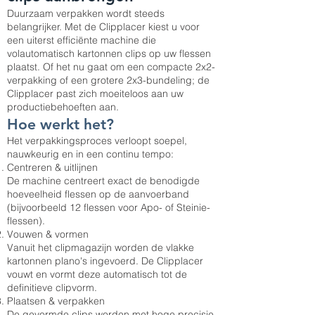
Duurzaam verpakken wordt steeds
belangrijker. Met de Clipplacer kiest u voor
een uiterst efficiënte machine die
volautomatisch kartonnen clips op uw flessen
plaatst. Of het nu gaat om een compacte 2x2-
verpakking of een grotere 2x3-bundeling; de
Clipplacer past zich moeiteloos aan uw
productiebehoeften aan.
Hoe werkt het?
Het verpakkingsproces verloopt soepel,
nauwkeurig en in een continu tempo:
Centreren & uitlijnen
De machine centreert exact de benodigde
hoeveelheid flessen op de aanvoerband
(bijvoorbeeld 12 flessen voor Apo- of Steinie-
flessen).
Vouwen & vormen
Vanuit het clipmagazijn worden de vlakke
kartonnen plano's ingevoerd. De Clipplacer
vouwt en vormt deze automatisch tot de
definitieve clipvorm.
Plaatsen & verpakken
De gevormde clips worden met hoge precisie